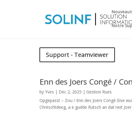
Nouveaut
Notre Su
Support - Teamviewer
Enn des Joers Congé / Co
by
Yves
|
Dec 2, 2025
|
Gestion Rues
Opgepasst – Zou / Enn des Joers Congé Eise wue
Chrëschtdeeg, a e gudde Rutsch an dat neit Joer