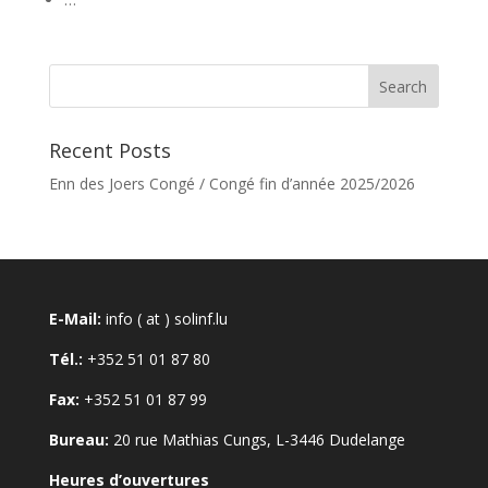
Recent Posts
Enn des Joers Congé / Congé fin d’année 2025/2026
E-Mail:
info ( at ) solinf.lu
Tél.:
+352 51 01 87 80
Fax:
+352 51 01 87 99
Bureau:
20 rue Mathias Cungs, L-3446 Dudelange
Heures d’ouvertures