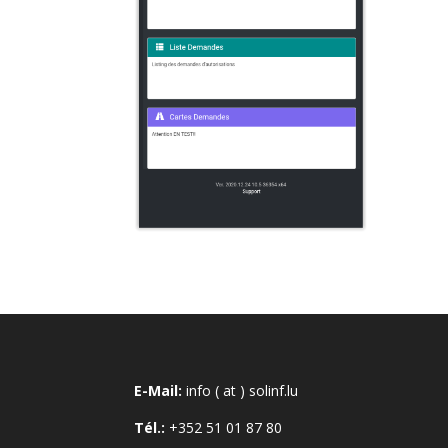
E-Mail:
info ( at ) solinf.lu
Tél.:
+352 51 01 87 80