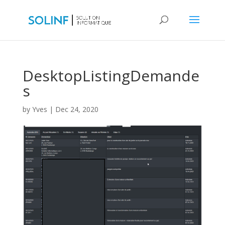
DesktopListingDemande
s
by
Yves
|
Dec 24, 2020